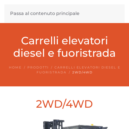
Passa al contenuto principale
Carrelli elevatori
diesel e fuoristrada
HOME
PRODOTTI
CARRELLI ELEVATORI DIESEL E
FUORISTRADA
2WD/4WD
2WD/4WD