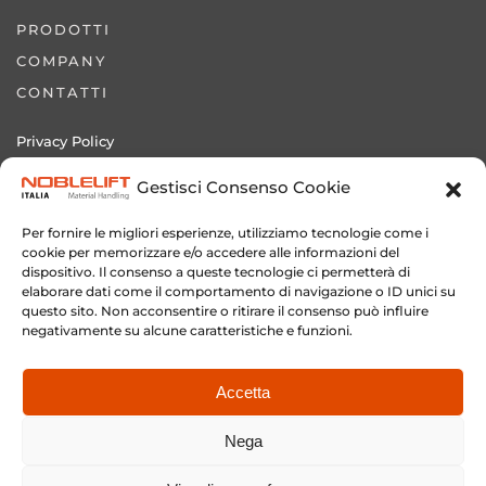
PRODOTTI
COMPANY
CONTATTI
Privacy Policy
Cookie Policy
Gestisci Consenso Cookie
Sito Novamach Italia srl
Per fornire le migliori esperienze, utilizziamo tecnologie come i
cookie per memorizzare e/o accedere alle informazioni del
dispositivo. Il consenso a queste tecnologie ci permetterà di
elaborare dati come il comportamento di navigazione o ID unici su
questo sito. Non acconsentire o ritirare il consenso può influire
+39 0572 635536
negativamente su alcune caratteristiche e funzioni.
NOBLELIFT ITALIA
by NOVAMACH ITALIA srl
Accetta
P.I. 02024000461
Credits:
Agenzia Masi
Nega