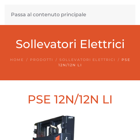
Passa al contenuto principale
Sollevatori Elettrici
HOME
PRODOTTI
SOLLEVATORI ELETTRICI
PSE
12N/12N LI
PSE 12N/12N LI