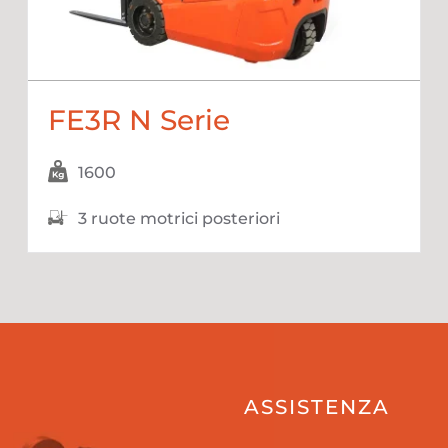
FE3R N Serie
1600
3 ruote motrici posteriori
ASSISTENZA