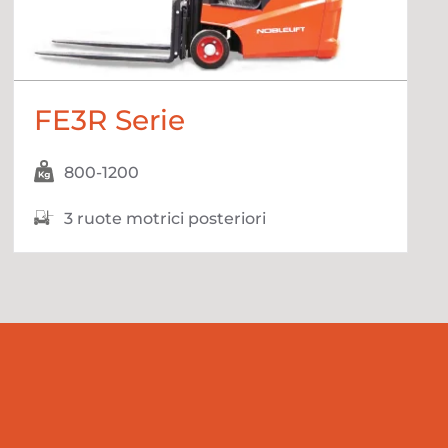
FE3R Serie
800-1200
3 ruote motrici posteriori